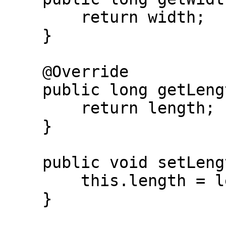
        return width;

    }

    @Override

    public long getLength() {

        return length;

    }

    public void setLength(long length) {

        this.length = length;

    }
