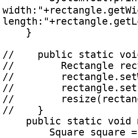
width:"+rectangle.getWi
length:"+rectangle.getL
    }

//    public static voi
//        Rectangle rec
//        rectangle.set
//        rectangle.set
//        resize(rectan
//    }

    public static void main(String[] args) {

        Square square = new Square();
