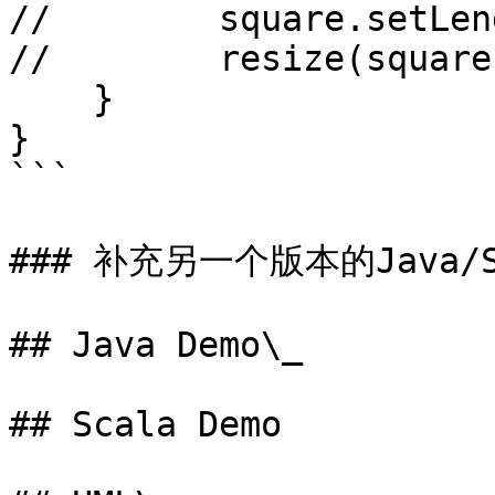
//        square.setLen
//        resize(square)
    }

}

```

### 补充另一个版本的Java/S
## Java Demo\_

## Scala Demo
