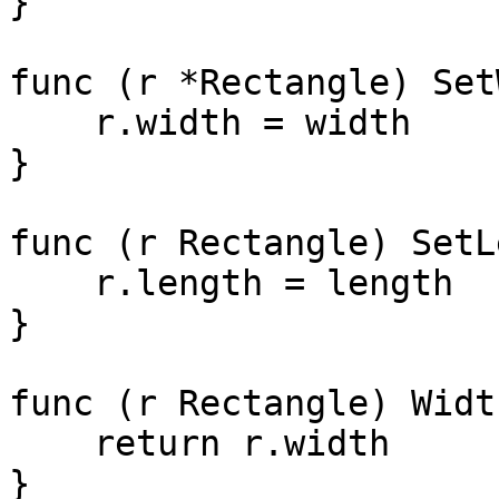
}

func (r *Rectangle) Set
    r.width = width

}

func (r Rectangle) SetL
    r.length = length

}

func (r Rectangle) Widt
    return r.width

}
