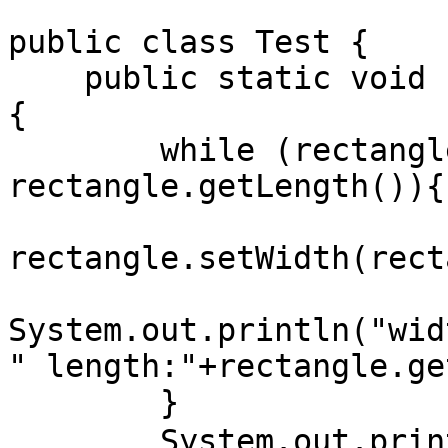
public class Test {

    public static void resize(Rectangle rectangle)
{

        while (rectangle.getWidth() <= 
rectangle.getLength()){

rectangle.setWidth(rect
System.out.println("wid
" length:"+rectangle.ge
        }

        System.out.println("resize方法结束 