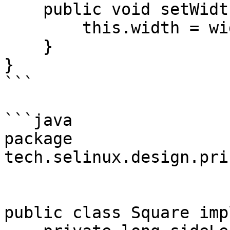
    public void setWidth(long width) {

        this.width = width;

    }

}

```

```java

package 
tech.selinux.design.pri
public class Square imp