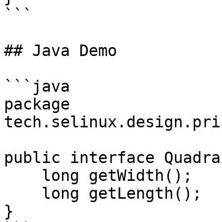
```

## Java Demo

```java

package 
tech.selinux.design.pri
public interface Quadra
    long getWidth();

    long getLength();

}
