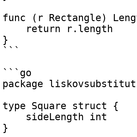
func (r Rectangle) Leng
    return r.length

}

```

```go

package liskovsubstituti
type Square struct {

    sideLength int

}
