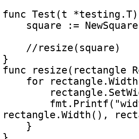
func Test(t *testing.T) 
    square := NewSquare(10)

    //resize(square)

}

func resize(rectangle R
    for rectangle.Width() <= rectangle.Length() {

        rectangle.SetWidth(rectangle.Width() + 1)

        fmt.Printf("width:%d,length:%d", 
rectangle.Width(), rect
    }

}
