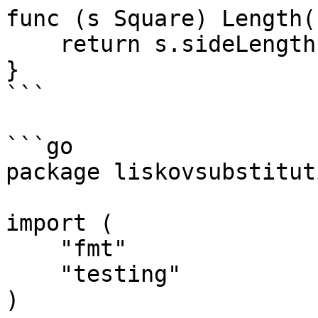
func (s Square) Length(
    return s.sideLength

}

```

```go

package liskovsubstituti
import (

    "fmt"

    "testing"

)
