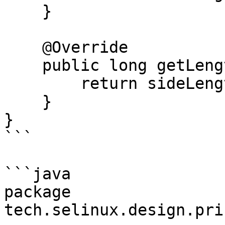
    }

    @Override

    public long getLength() {

        return sideLength;

    }

}

```

```java

package 
tech.selinux.design.pri