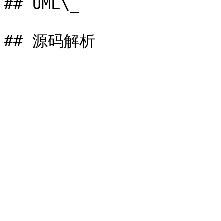
## UML\_
