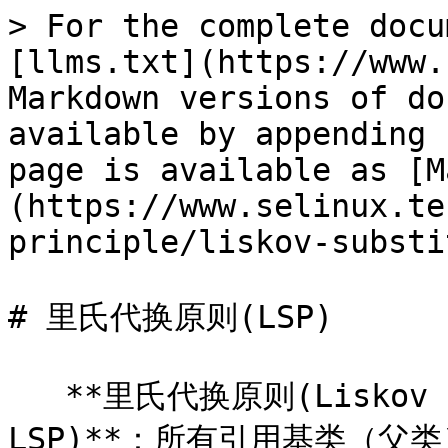
> For the complete docu
[llms.txt](https://www.
Markdown versions of do
available by appending 
page is available as [M
(https://www.selinux.te
principle/liskov-substi
# 里氏代换原则(LSP)

   **里氏代换原则(Liskov Su
LSP)**：所有引用基类（