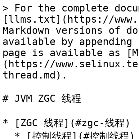
> For the complete docu
[llms.txt](https://www.
Markdown versions of do
available by appending 
page is available as [M
(https://www.selinux.te
thread.md).

# JVM ZGC 线程

* [ZGC 线程](#zgc-线程)

  * [控制线程](#控制线程)
